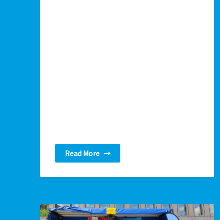
Read More
→